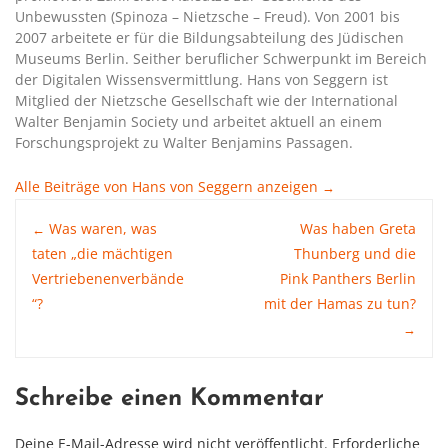
Unbewussten (Spinoza – Nietzsche – Freud). Von 2001 bis
2007 arbeitete er für die Bildungsabteilung des Jüdischen
Museums Berlin. Seither beruflicher Schwerpunkt im Bereich
der Digitalen Wissensvermittlung. Hans von Seggern ist
Mitglied der Nietzsche Gesellschaft wie der International
Walter Benjamin Society und arbeitet aktuell an einem
Forschungsprojekt zu Walter Benjamins Passagen.
Alle Beiträge von Hans von Seggern anzeigen
→
Post
Was waren, was
Was haben Greta
←
taten „die mächtigen
Thunberg und die
Vertriebenenverbände
Pink Panthers Berlin
navigation
“?
mit der Hamas zu tun?
→
Schreibe einen Kommentar
Deine E-Mail-Adresse wird nicht veröffentlicht.
Erforderliche