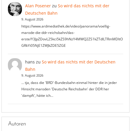
Alan Posener
zu
So wird das nichts mit der
Deutschen Bahn
9. August 2026
https://www.ardmediathek.de/video/panorama/voellig-
marode-die-ddr-reichsbahn/das-
erste/Y3JpZDovL25kci5kZS9hNzY4MWQ2ZS1kZTdlLTRmMDItO
GRkYi05NjE1ZWJkZDE5ZGE
hans
zu
So wird das nichts mit der Deutschen
Bahn
9. August 2026
… tja, dass die 'BRD'-Bundesbahn einmal hinter die in jeder
Hinsicht maroden 'Deutsche Reichsbahn' der DDR her
'dampft', hätte ich…
Autoren