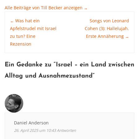
Alle Beiträge von Till Becker anzeigen
→
Post
Was hat ein
Songs von Leonard
←
Apfelstrudel mit Israel
Cohen (3): Hallelujah.
zu tun? Eine
Erste Annäherung
→
navigation
Rezension
Ein Gedanke zu “
Israel – ein Land zwischen
Alltag und Ausnahmezustand
”
Daniel Anderson
26. April 2025 um 10:43
Antworten