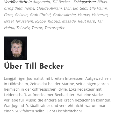
Veröffentlicht in
Allgemein
,
Till Becker
- Schlagwörter
Bibas
,
bring them home
,
Claude Aviram
,
Dvir
,
Ein Gedi
,
Ella Haimi
,
Gaza
,
Geiseln
,
Grab Christi
,
Grabeskirche
,
Hamas
,
Hatzerim
,
Israel
,
Jerusalem
,
Jojoba
,
Kibbuz
,
Masada
,
Reut Karp
,
Tal
Haimi
,
Tel Aviv
,
Terror
,
Terroropfer
Über Till Becker
Langjähriger Journalist mit breiten Interessen. Aufgewachsen
in Hildesheim, Zeitsoldat bei der Marine, seit einigen Jahren
heimisch in der ostfriesischen Idylle. Lokalredakteur mit
Leidenschaft, aufmerksamer Beobachter. Hat eine starke
Vorliebe für Musik, die andere als Krach bezeichnen könnten.
War Jugend-Fußballtrainer und versteht nicht, warum man
einen SUV fahren sollte. Liebt Fischbrötchen!