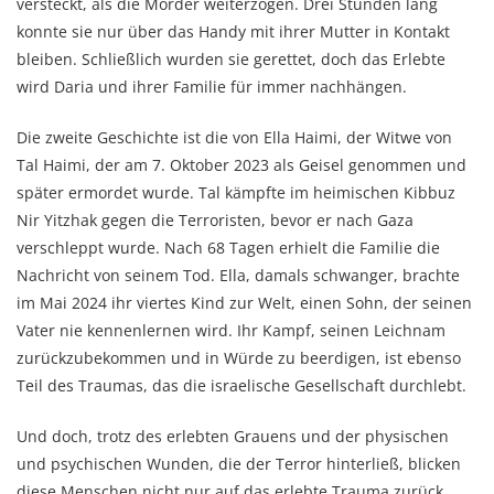
versteckt, als die Mörder weiterzogen. Drei Stunden lang
konnte sie nur über das Handy mit ihrer Mutter in Kontakt
bleiben. Schließlich wurden sie gerettet, doch das Erlebte
wird Daria und ihrer Familie für immer nachhängen.
Die zweite Geschichte ist die von Ella Haimi, der Witwe von
Tal Haimi, der am 7. Oktober 2023 als Geisel genommen und
später ermordet wurde. Tal kämpfte im heimischen Kibbuz
Nir Yitzhak gegen die Terroristen, bevor er nach Gaza
verschleppt wurde. Nach 68 Tagen erhielt die Familie die
Nachricht von seinem Tod. Ella, damals schwanger, brachte
im Mai 2024 ihr viertes Kind zur Welt, einen Sohn, der seinen
Vater nie kennenlernen wird. Ihr Kampf, seinen Leichnam
zurückzubekommen und in Würde zu beerdigen, ist ebenso
Teil des Traumas, das die israelische Gesellschaft durchlebt.
Und doch, trotz des erlebten Grauens und der physischen
und psychischen Wunden, die der Terror hinterließ, blicken
diese Menschen nicht nur auf das erlebte Trauma zurück,