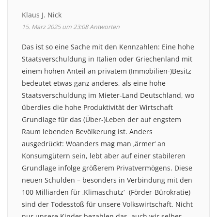
Klaus J. Nick
15. März 2025 um 23:08
Antworten
Das ist so eine Sache mit den Kennzahlen: Eine hohe
Staatsverschuldung in Italien oder Griechenland mit
einem hohen Anteil an privatem (Immobilien-)Besitz
bedeutet etwas ganz anderes, als eine hohe
Staatsverschuldung im Mieter-Land Deutschland, wo
überdies die hohe Produktivität der Wirtschaft
Grundlage für das (Über-)Leben der auf engstem
Raum lebenden Bevölkerung ist. Anders
ausgedrückt: Woanders mag man ‚ärmer‘ an
Konsumgütern sein, lebt aber auf einer stabileren
Grundlage infolge größerem Privatvermögens. Diese
neuen Schulden – besonders in Verbindung mit den
100 Milliarden für ‚Klimaschutz‘ -(Förder-Bürokratie)
sind der Todesstoß für unsere Volkswirtschaft. Nicht
nur unsere Kinder bezahlen das, auch wir selber.