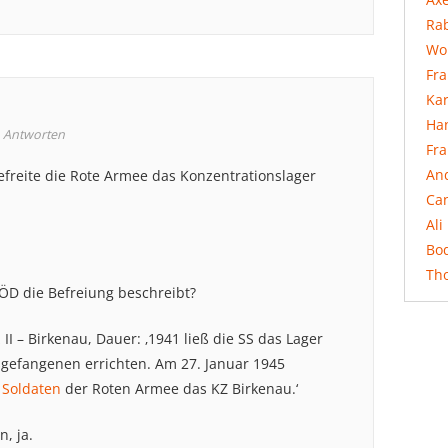
Rab
Wo
Fr
Ka
Ha
Antworten
Fr
An
efreite die Rote Armee das Konzentrationslager
Ca
Ali
Bo
Th
LÖD die Befreiung beschreibt?
II – Birkenau, Dauer: ‚1941 ließ die SS das Lager
gefangenen errichten. Am 27. Januar 1945
 Soldaten
der Roten Armee das KZ Birkenau.‘
, ja.