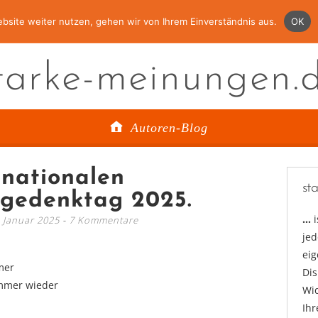
bsite weiter nutzen, gehen wir von Ihrem Einverständnis aus.
OK
tarke-meinungen.
Autoren-Blog
nationalen
st
tgedenktag 2025.
…
. Januar 2025
7 Kommentare
jed
ei
mer
Di
immer wieder
Wid
Ihr