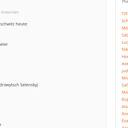
Au
Antworten
Til
Sc
schwitz heute:
Ma
Sa
Lu
meier
Ni
Hor
Ax
Jud
Mi
drowytsch Selenskyj
Sa
Ma
Ru
Al
An
Eva
u
Axe