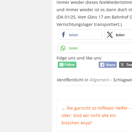
immer wieder dieses NieWiederIstIm
und immer wieder ist es dann doch 
(DA 01/25, Vom Gleis 17 am Bahnhof 
Vernichtungslager transportiert.)
teilen
teilen
teilen
Folge uns und like uns:
Veröffentlicht in
Allgemein
- Schlagwö
Post
Die garnicht so hilflosen Helfer –
←
oder: Sind wir nicht alle ein
bisschen Anya?
navigation