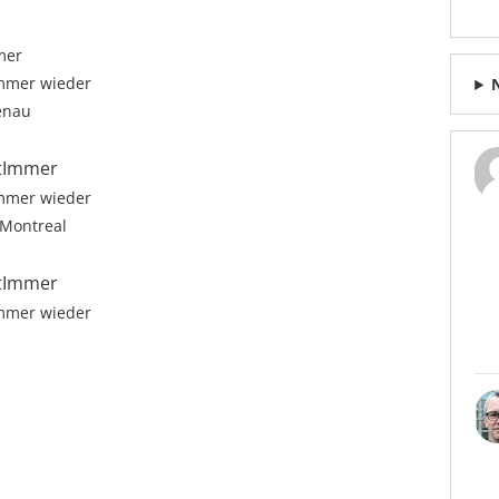
mer
immer wieder
enau
stImmer
immer wieder
 Montreal
stImmer
immer wieder