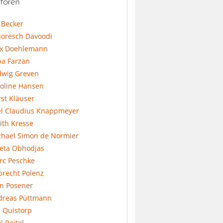
toren
l Becker
horesch Davoodi
x Doehlemann
ba Farzan
dwig Greven
koline Hansen
st Kläuser
el Claudius Knappmeyer
ith Kresse
chael Simon de Normier
feta Obhodjas
rc Peschke
precht Polenz
an Posener
dreas Püttmann
 Quistorp
l Reitel