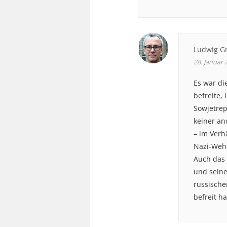
Ludwig G
28. Januar
Es war di
befreite,
Sowjetrep
keiner an
– im Verh
Nazi-Weh
Auch das 
und seine
russische
befreit ha