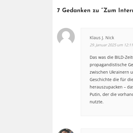
7 Gedanken zu “
Zum Inter
Klaus J. Nick
29. Januar 2025 um 12:11
Das was die BILD-Zei
propagandistische Ges
zwischen Ukrainern un
Geschichte die für d
herauszupacken – das
Putin, der die vorha
nutzte.