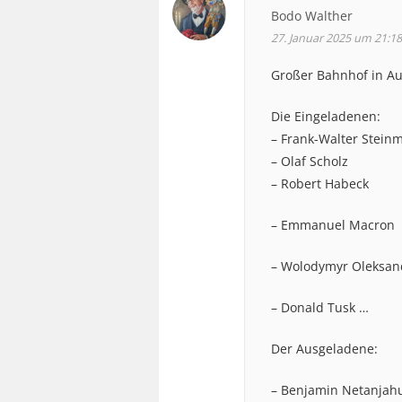
Bodo Walther
27. Januar 2025 um 21:18
Großer Bahnhof in Au
Die Eingeladenen:
– Frank-Walter Stein
– Olaf Scholz
– Robert Habeck
– Emmanuel Macron
– Wolodymyr Oleksan
– Donald Tusk …
Der Ausgeladene:
– Benjamin Netanjah