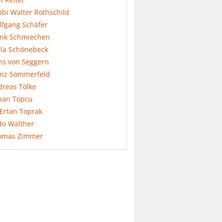
bi Walter Rothschild
lfgang Schäfer
ank Schmiechen
rla Schönebeck
ns von Seggern
anz Sommerfeld
dreas Tölke
nan Topcu
 Ertan Toprak
do Walther
omas Zimmer