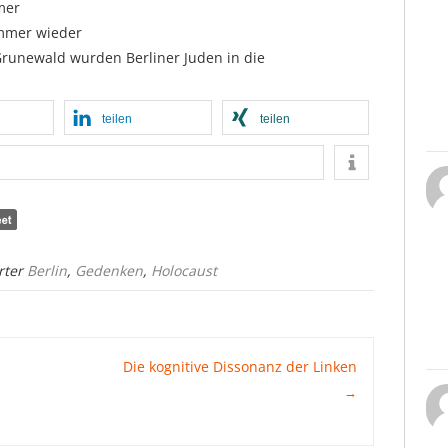
mer
immer wieder
Grunewald wurden Berliner Juden in die
teilen
teilen
rter
Berlin
,
Gedenken
,
Holocaust
Die kognitive Dissonanz der Linken
→