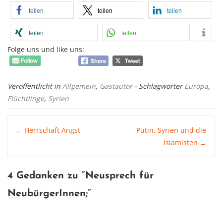
teilen
teilen
teilen
teilen
teilen
Folge uns und like uns:
Veröffentlicht in
Allgemein
,
Gastautor
- Schlagwörter
Europa
,
Flüchtlinge
,
Syrien
Post
Herrschaft Angst
Putin, Syrien und die
←
Islamisten
→
navigation
4 Gedanken zu “
Neusprech für
NeubürgerInnen
;”