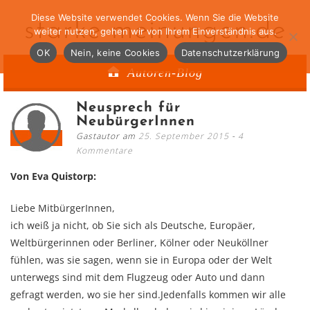
Diese Website verwendet Cookies. Wenn Sie die Website
starke-meinungen.de
weiter nutzen, gehen wir von Ihrem Einverständnis aus.
OK
Nein, keine Cookies
Datenschutzerklärung
Autoren-Blog
Neusprech für
NeubürgerInnen
Gastautor am
25. September 2015
4
Kommentare
Von Eva Quistorp:
Liebe MitbürgerInnen,
ich weiß ja nicht, ob Sie sich als Deutsche, Europäer,
Weltbürgerinnen oder Berliner, Kölner oder Neuköllner
fühlen, was sie sagen, wenn sie in Europa oder der Welt
unterwegs sind mit dem Flugzeug oder Auto und dann
gefragt werden, wo sie her sind.Jedenfalls kommen wir alle