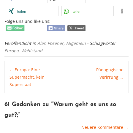
teilen
teilen
Folge uns und like uns:
Veröffentlicht in
Alan Posener
,
Allgemein
- Schlagwörter
Europa
,
Wohlstand
Post
Europa: Eine
Pädagogische
←
Supermacht, kein
Verirrung
→
Superstaat
navigation
61 Gedanken zu “
Warum geht es uns so
gut?
;”
Neuere Kommentare →
Comment