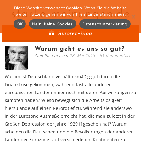
Diese Website verwendet Cookies. Wenn Sie die Website
starke-meinungen.de
weiter nutzen, gehen wir von Ihrem Einverständnis aus.
OK
Nein, keine Cookies
Datenschutzerklärung
Autoren-Blog
Warum geht es uns so gut?
Alan Posener am
28. Mai 2013
61 Kommentare
Warum ist Deutschland verhältnismäßig gut durch die
Finanzkrise gekommen, während fast alle anderen
europäischen Länder immer noch mit deren Auswirkungen zu
kämpfen haben? Wieso bewegt sich die Arbeitslosigkeit
hierzulande auf einen Rekordtief zu, während sie anderswo
in der Eurozone Ausmaße erreicht hat, die man zuletzt in der
Großen Depression der Jahre 1929 ff gesehen hat? Warum
scheinen die Deutschen und die Bevölkerungen der anderen
Länder der Eurozone „auf verschiedenen Kontinenten zu