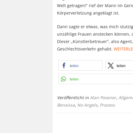
Welt getragen!“ rief der Mann im Geri
Körperverletzung angeklagt ist.
Dann sagte er etwas, was mich stutzig
unzählige Frauen anstecken können, 
Dieser „Künstlerbetreuer“, also Agent
Geschlechtsverkehr gehabt.
WEITERL
teilen
teilen
teilen
Veröffentlicht in
Alan Posener
,
Allgem
Benaissa
,
No Angels
,
Prozess