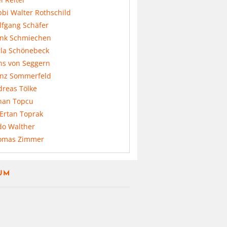
bi Walter Rothschild
lfgang Schäfer
ank Schmiechen
rla Schönebeck
ns von Seggern
anz Sommerfeld
dreas Tölke
nan Topcu
 Ertan Toprak
do Walther
omas Zimmer
UM