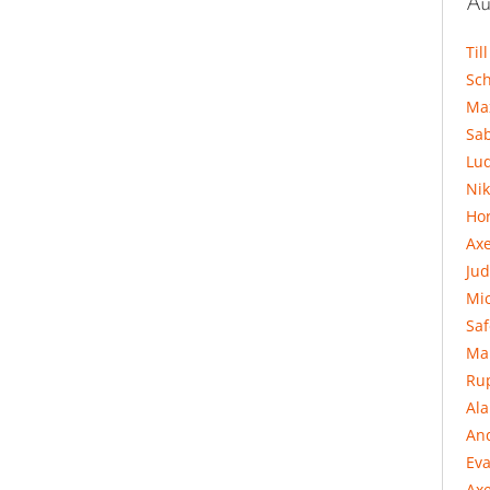
Au
Til
Sc
Ma
Sa
Lu
Ni
Hor
Ax
Jud
Mi
Sa
Ma
Ru
Al
An
Eva
Axe