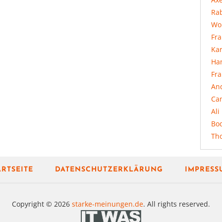
Rab
Wo
Fr
Ka
Ha
Fr
An
Ca
Ali
Bo
Th
ARTSEITE
DATENSCHUTZERKLÄRUNG
IMPRESS
Copyright © 2026
starke-meinungen.de
. All rights reserved.