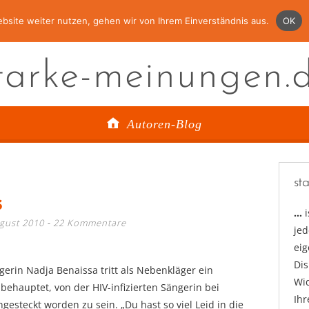
bsite weiter nutzen, gehen wir von Ihrem Einverständnis aus.
OK
tarke-meinungen.
Autoren-Blog
st
s
…
gust 2010
22 Kommentare
jed
ei
Di
erin Nadja Benaissa tritt als Nebenkläger ein
Wid
 behauptet, von der HIV-infizierten Sängerin bei
Ihr
esteckt worden zu sein. „Du hast so viel Leid in die