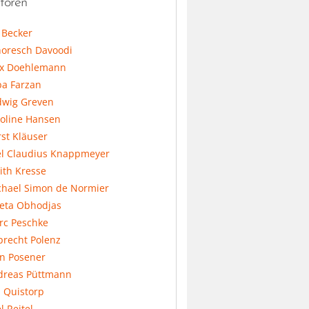
toren
l Becker
horesch Davoodi
x Doehlemann
ba Farzan
dwig Greven
koline Hansen
st Kläuser
el Claudius Knappmeyer
ith Kresse
chael Simon de Normier
feta Obhodjas
rc Peschke
precht Polenz
an Posener
dreas Püttmann
 Quistorp
l Reitel