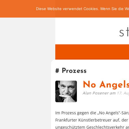
Diese Website verwendet Cookies. Wenn Sie die We
s
Prozess
No Angel
Alan Posener am
17. Au
Im Prozess gegen die „No Angels“-Säng
Frankfurter Künstlerbetreuer auf, der
ungeschütztem Geschlechtsverkehr ang