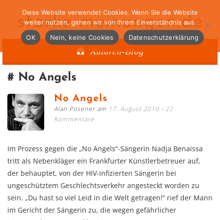
Diese Website verwendet Cookies. Wenn Sie die Website
starke-meinungen.de
weiter nutzen, gehen wir von Ihrem Einverständnis aus.
OK
Nein, keine Cookies
Datenschutzerklärung
Autoren-Blog
No Angels
No Angels
Alan Posener am
17. August 2010
22
Kommentare
Im Prozess gegen die „No Angels“-Sängerin Nadja Benaissa
tritt als Nebenkläger ein Frankfurter Künstlerbetreuer auf,
der behauptet, von der HIV-infizierten Sängerin bei
ungeschütztem Geschlechtsverkehr angesteckt worden zu
sein. „Du hast so viel Leid in die Welt getragen!“ rief der Mann
im Gericht der Sängerin zu, die wegen gefährlicher