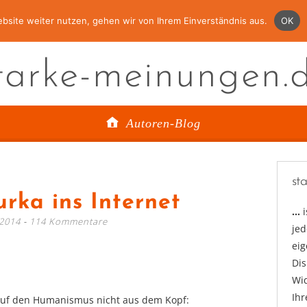
bsite weiter nutzen, gehen wir von Ihrem Einverständnis aus.
OK
tarke-meinungen.
Autoren-Blog
st
urka ins Internet
…
 2014
114 Kommentare
jed
ei
Di
Wid
Ihr
 auf den Humanismus nicht aus dem Kopf: