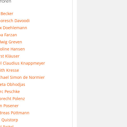
toren
l Becker
horesch Davoodi
x Doehlemann
ba Farzan
dwig Greven
koline Hansen
st Kläuser
el Claudius Knappmeyer
ith Kresse
chael Simon de Normier
feta Obhodjas
rc Peschke
precht Polenz
an Posener
dreas Püttmann
 Quistorp
l Reitel