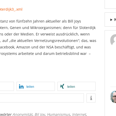
terdijk3_.xml
tanz von fünfzehn Jahren aktueller als Bill Joys
ern, Genen und Mikroorganismen; denn für Sloterdijk
ums oder der Medien. Er verweist ausdrücklich, wenn
 auf „die aktuellen Vernetzungsrevolutionen“; das, was
 Facebook, Amazon und der NSA beschäftigt, und was
 Microsystems arbeitete und darum betriebsblind war –
teilen
teilen
gwörter
Anonymität
,
Bil Joy
,
Humanismus
,
Internet
,