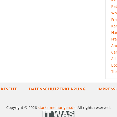
Rab
Wo
Fr
Ka
Ha
Fr
An
Ca
Ali
Bo
Th
ARTSEITE
DATENSCHUTZERKLÄRUNG
IMPRESS
Copyright © 2026
starke-meinungen.de
. All rights reserved.