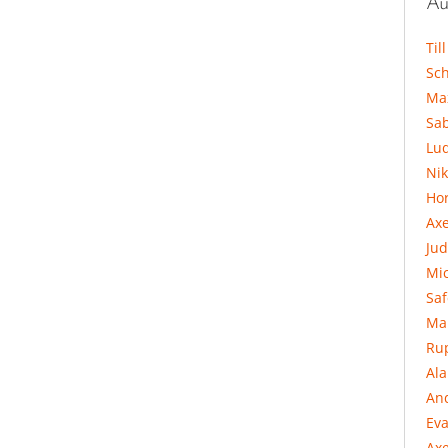
Au
Til
Sc
Ma
Sa
Lu
Ni
Hor
Ax
Jud
Mi
Sa
Ma
Ru
Al
An
Eva
Axe