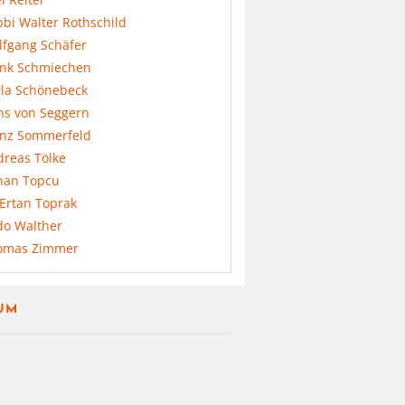
bi Walter Rothschild
lfgang Schäfer
ank Schmiechen
rla Schönebeck
ns von Seggern
anz Sommerfeld
dreas Tölke
nan Topcu
 Ertan Toprak
do Walther
omas Zimmer
UM