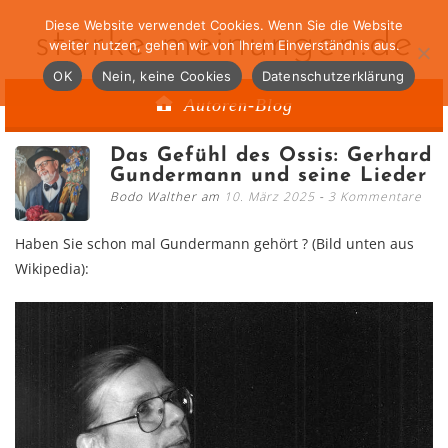
Diese Website verwendet Cookies. Wenn Sie die Website
starke-meinungen.de
weiter nutzen, gehen wir von Ihrem Einverständnis aus.
OK
Nein, keine Cookies
Datenschutzerklärung
Autoren-Blog
Das Gefühl des Ossis: Gerhard
Gundermann und seine Lieder
Bodo Walther am
10. März 2025
3 Kommentare
Haben Sie schon mal Gundermann gehört ? (Bild unten aus
Wikipedia):