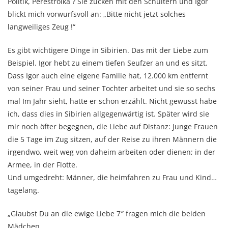
Politik, Perestroika ? Sie zucken mit den Schultern und Igor
blickt mich vorwurfsvoll an: „Bitte nicht jetzt solches
langweiliges Zeug !“
Es gibt wichtigere Dinge in Sibirien. Das mit der Liebe zum
Beispiel. Igor hebt zu einem tiefen Seufzer an und es sitzt.
Dass Igor auch eine eigene Familie hat, 12.000 km entfernt
von seiner Frau und seiner Tochter arbeitet und sie so sechs
mal Im Jahr sieht, hatte er schon erzählt. Nicht gewusst habe
ich, dass dies in Sibirien allgegenwärtig ist. Später wird sie
mir noch öfter begegnen, die Liebe auf Distanz: Junge Frauen
die 5 Tage im Zug sitzen, auf der Reise zu ihren Männern die
irgendwo, weit weg von daheim arbeiten oder dienen; in der
Armee, in der Flotte.
Und umgedreht: Männer, die heimfahren zu Frau und Kind…
tagelang.
„Glaubst Du an die ewige Liebe 7″ fragen mich die beiden
Mädchen.