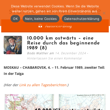
Diese Website verwendet Cookies. Wenn Sie die Website
starke-meinungen.de
weiter nutzen, gehen wir von Ihrem Einverständnis aus.
OK
Nein, keine Cookies
Datenschutzerklärung
Autoren-Blog
10.000 km ostwärts – eine
Reise durch das beginnende
1989 (8)
Bodo Walther am
14. Dezember 2024
Hinterlassen Sie einen Kommentar
MOSKAU – CHABAROVSK, 4. – 11. Februar 1989, zweiter Teil:
In der Taiga
(Hier der
Link zu allen Tagesberichten.
)