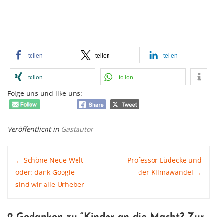
teilen
teilen
teilen
teilen
teilen
Folge uns und like uns:
Veröffentlicht in
Gastautor
Post
Schöne Neue Welt
Professor Lüdecke und
←
oder: dank Google
der Klimawandel
→
sind wir alle Urheber
navigation
2 Gedanken zu “
Kinder an die Macht? Zur