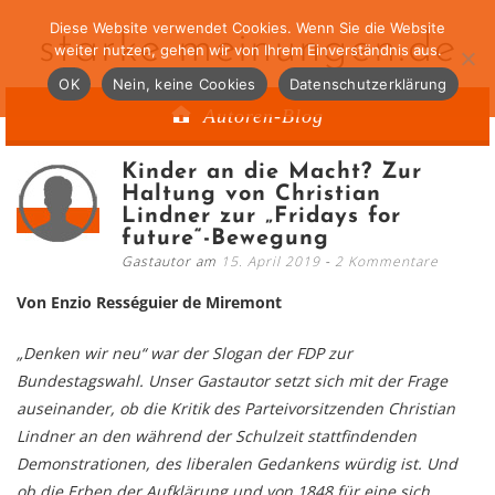
Diese Website verwendet Cookies. Wenn Sie die Website
starke-meinungen.de
weiter nutzen, gehen wir von Ihrem Einverständnis aus.
OK
Nein, keine Cookies
Datenschutzerklärung
Autoren-Blog
Kinder an die Macht? Zur
Haltung von Christian
Lindner zur „Fridays for
future“-Bewegung
Gastautor am
15. April 2019
2 Kommentare
Von Enzio Rességuier de Miremont
„Denken wir neu“ war der Slogan der FDP zur
Bundestagswahl. Unser Gastautor setzt sich mit der Frage
auseinander, ob die Kritik des Parteivorsitzenden Christian
Lindner an den während der Schulzeit stattfindenden
Demonstrationen, des liberalen Gedankens würdig ist. Und
ob die Erben der Aufklärung und von 1848 für eine sich