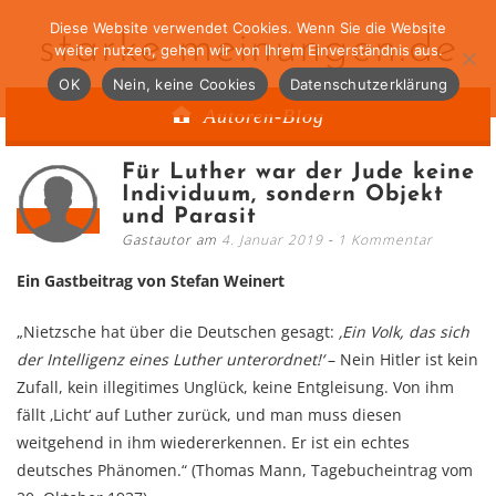
Diese Website verwendet Cookies. Wenn Sie die Website
starke-meinungen.de
weiter nutzen, gehen wir von Ihrem Einverständnis aus.
OK
Nein, keine Cookies
Datenschutzerklärung
Autoren-Blog
Für Luther war der Jude keine
Individuum, sondern Objekt
und Parasit
Gastautor am
4. Januar 2019
1 Kommentar
Ein Gastbeitrag von Stefan Weinert
„Nietzsche hat über die Deutschen gesagt:
‚Ein Volk, das sich
der Intelligenz eines Luther unterordnet!‘
– Nein Hitler ist kein
Zufall, kein illegitimes Unglück, keine Entgleisung. Von ihm
fällt ‚Licht‘ auf Luther zurück, und man muss diesen
weitgehend in ihm wiedererkennen. Er ist ein echtes
deutsches Phänomen.“ (Thomas Mann, Tagebucheintrag vom