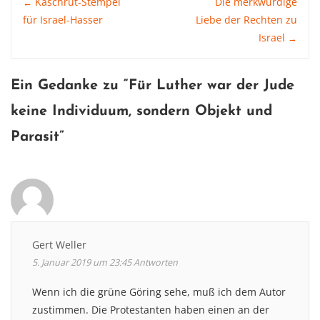
Post
Kaschrut-Stempel
Die merkwürdige
←
für Israel-Hasser
Liebe der Rechten zu
Israel
→
navigation
Ein Gedanke zu “
Für Luther war der Jude
keine Individuum, sondern Objekt und
Parasit
”
Gert Weller
5. Januar 2019 um 23:45
Antworten
Wenn ich die grüne Göring sehe, muß ich dem Autor
zustimmen. Die Protestanten haben einen an der