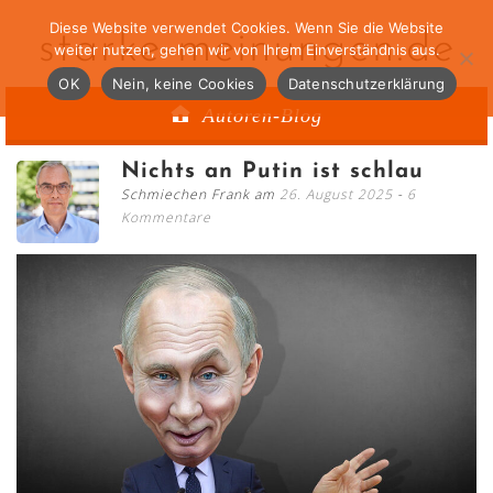
Diese Website verwendet Cookies. Wenn Sie die Website
starke-meinungen.de
weiter nutzen, gehen wir von Ihrem Einverständnis aus.
OK
Nein, keine Cookies
Datenschutzerklärung
Autoren-Blog
Nichts an Putin ist schlau
Schmiechen Frank am
26. August 2025
6
Kommentare