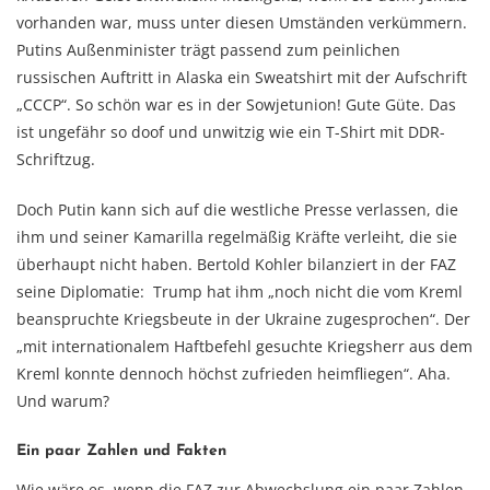
vorhanden war, muss unter diesen Umständen verkümmern.
Putins Außenminister trägt passend zum peinlichen
russischen Auftritt in Alaska ein Sweatshirt mit der Aufschrift
„CCCP“. So schön war es in der Sowjetunion! Gute Güte. Das
ist ungefähr so doof und unwitzig wie ein T-Shirt mit DDR-
Schriftzug.
Doch Putin kann sich auf die westliche Presse verlassen, die
ihm und seiner Kamarilla regelmäßig Kräfte verleiht, die sie
überhaupt nicht haben. Bertold Kohler bilanziert in der FAZ
seine Diplomatie: Trump hat ihm „noch nicht die vom Kreml
beanspruchte Kriegsbeute in der Ukraine zugesprochen“. Der
„mit internationalem Haftbefehl gesuchte Kriegsherr aus dem
Kreml konnte dennoch höchst zufrieden heimfliegen“. Aha.
Und warum?
Ein paar Zahlen und Fakten
Wie wäre es, wenn die FAZ zur Abwechslung ein paar Zahlen