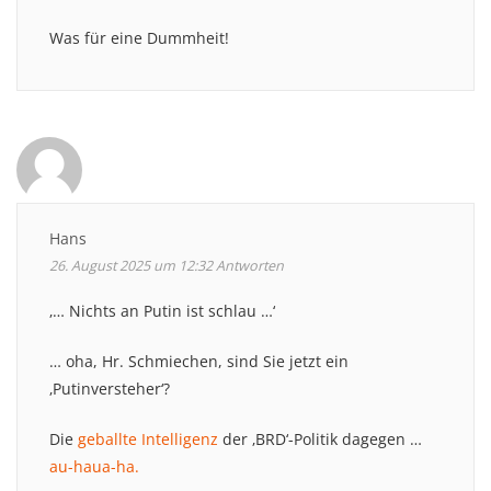
Was für eine Dummheit!
Hans
26. August 2025 um 12:32
Antworten
‚… Nichts an Putin ist schlau …‘
… oha, Hr. Schmiechen, sind Sie jetzt ein
‚Putinversteher‘?
Die
geballte Intelligenz
der ‚BRD‘-Politik dagegen …
au-haua-ha.