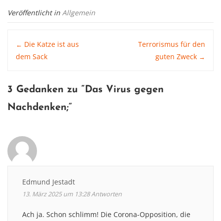
Veröffentlicht in
Allgemein
Post
Die Katze ist aus
Terrorismus für den
←
dem Sack
guten Zweck
→
navigation
3 Gedanken zu “
Das Virus gegen
Nachdenken
;”
Edmund Jestadt
13. März 2025 um 13:28
Antworten
Ach ja. Schon schlimm! Die Corona-Opposition, die