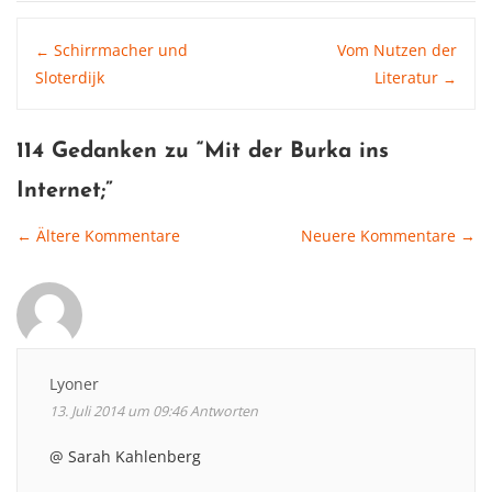
Post
Schirrmacher und
Vom Nutzen der
←
Sloterdijk
Literatur
→
navigation
114 Gedanken zu “
Mit der Burka ins
Internet
;”
← Ältere Kommentare
Neuere Kommentare →
Comment
navigation
Lyoner
13. Juli 2014 um 09:46
Antworten
@ Sarah Kahlenberg