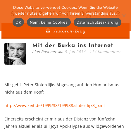
Diese Website verwendet Cookies. Wenn Sie die Website
starke-meinungen.de
weiter nutzen, gehen wir von Ihrem Einverständnis aus.
OK
Nein, keine Cookies
Datenschutzerklärung
Autoren-Blog
Mit der Burka ins Internet
Alan Posener am
8. Juli 2014
114 Kommentare
Mir geht Peter Sloterdijks Abgesang auf den Humanismus
nicht aus dem Kopf:
http://www.zeit.de/1999/38/199938.sloterdijk3_.xml
Einerseits erscheint er mir aus der Distanz von fünfzehn
Jahren aktueller als Bill Joys Apokalypse aus wildgewordenen