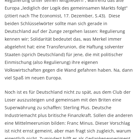
Regulierung unter seinen Mitgliedern“, während das alte
Europa „lediglich der Logik des gemeinsamen Markts folgt“
(zitiert nach The Economist, 17. Dezember, S.43). Diese
beiden Schlüsselwörter sollte man sich gerade in
Deutschland auf der Zunge zergehen lassen: Regulierung
kennen wir; Solidarität bedeutet das, was Merkel immer
abgelehnt hat: eine Transferunion, die Haftung solventer
Staaten (sprich Deutschland) für jene, die mit politischer
Einmischung (also Regulierung) ihre eigenen
Volkswirtschaften gegen die Wand gefahren haben. Na, dann
viel Spaß im neuen Europa.
Noch ist es für Deutschland nicht zu spät, aus dem Club der
Loser auszusteigen und gemeinsam mit den Briten eine
Superwährung zu schaffen: Sterling Plus. Deutsche
Industriemacht plus britische Finanzkraft. Sollen die anderen
eine Mittelmeerunion bilden: Franc Minus. Dieser Vorschlag
ist nicht ernst gemeint, aber man fragt sich zugleich, warum
eigentlich nicht. Zumindest hilft er als Gedankenexperiment,