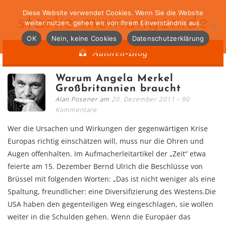
Diese Website verwendet Cookies. Wenn Sie die Website
starke-meinungen.de
weiter nutzen, gehen wir von Ihrem Einverständnis aus.
OK
Nein, keine Cookies
Datenschutzerklärung
Autoren-Blog
Warum Angela Merkel
Großbritannien braucht
Alan Posener am
20. Dezember 2011
90
Kommentare
Wer die Ursachen und Wirkungen der gegenwärtigen Krise
Europas richtig einschätzen will, muss nur die Ohren und
Augen offenhalten. Im Aufmacherleitartikel der „Zeit“ etwa
feierte am 15. Dezember Bernd Ulrich die Beschlüsse von
Brüssel mit folgenden Worten: „Das ist nicht weniger als eine
Spaltung, freundlicher: eine Diversifizierung des Westens.Die
USA haben den gegenteiligen Weg eingeschlagen, sie wollen
weiter in die Schulden gehen. Wenn die Europäer das