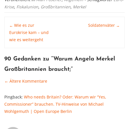
Krise
,
Fiskalunion
,
Großbritannien
,
Merkel
Post
Wie es zur
Soldatenväter
←
→
Eurokrise kam – und
wie es weitergeht
navigation
90 Gedanken zu “
Warum Angela Merkel
Großbritannien braucht
;”
← Ältere Kommentare
Comment
Pingback:
Who needs Britain? Oder: Warum wir “Yes,
navigation
Commissioner” brauchen. TV-Hinweise von Michael
Wohlgemuth | Open Europe Berlin