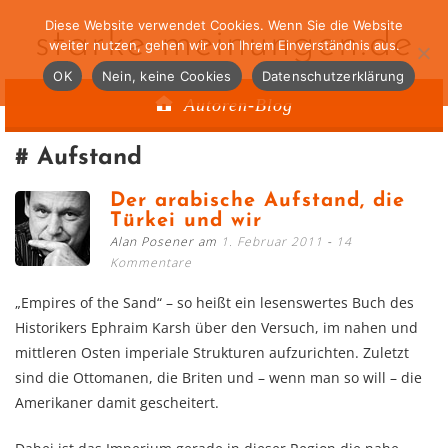
Diese Website verwendet Cookies. Wenn Sie die Website
starke-meinungen.de
weiter nutzen, gehen wir von Ihrem Einverständnis aus.
OK
Nein, keine Cookies
Datenschutzerklärung
Autoren-Blog
Aufstand
Der arabische Aufstand, die
Türkei und wir
Alan Posener am
1. Februar 2011
14
Kommentare
„Empires of the Sand“ – so heißt ein lesenswertes Buch des
Historikers Ephraim Karsh über den Versuch, im nahen und
mittleren Osten imperiale Strukturen aufzurichten. Zuletzt
sind die Ottomanen, die Briten und – wenn man so will – die
Amerikaner damit gescheitert.