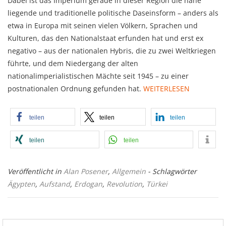
Dabei ist das Imperium gerade in dieser Region die nahe
liegende und traditionelle politische Daseinsform – anders als
etwa in Europa mit seinen vielen Völkern, Sprachen und
Kulturen, das den Nationalstaat erfunden hat und erst ex
negativo – aus der nationalen Hybris, die zu zwei Weltkriegen
führte, und dem Niedergang der alten
nationalimperialistischen Mächte seit 1945 – zu einer
postnationalen Ordnung gefunden hat.
WEITERLESEN
teilen
teilen
teilen
teilen
teilen
Veröffentlicht in
Alan Posener
,
Allgemein
- Schlagwörter
Ägypten
,
Aufstand
,
Erdogan
,
Revolution
,
Türkei