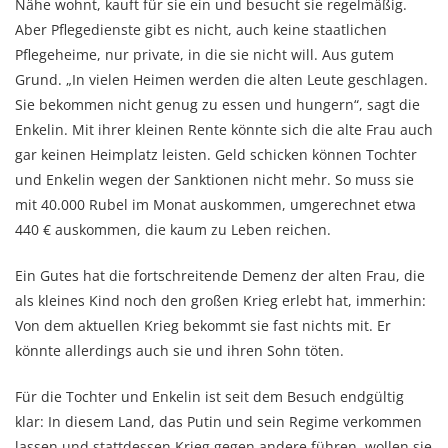
Nähe wohnt, kauft für sie ein und besucht sie regelmäßig.
Aber Pflegedienste gibt es nicht, auch keine staatlichen
Pflegeheime, nur private, in die sie nicht will. Aus gutem
Grund. „In vielen Heimen werden die alten Leute geschlagen.
Sie bekommen nicht genug zu essen und hungern“, sagt die
Enkelin. Mit ihrer kleinen Rente könnte sich die alte Frau auch
gar keinen Heimplatz leisten. Geld schicken können Tochter
und Enkelin wegen der Sanktionen nicht mehr. So muss sie
mit 40.000 Rubel im Monat auskommen, umgerechnet etwa
440 € auskommen, die kaum zu Leben reichen.
Ein Gutes hat die fortschreitende Demenz der alten Frau, die
als kleines Kind noch den großen Krieg erlebt hat, immerhin:
Von dem aktuellen Krieg bekommt sie fast nichts mit. Er
könnte allerdings auch sie und ihren Sohn töten.
Für die Tochter und Enkelin ist seit dem Besuch endgültig
klar: In diesem Land, das Putin und sein Regime verkommen
lassen und stattdessen Krieg gegen andere führen, wollen sie