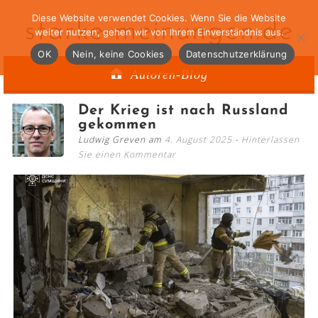
Diese Website verwendet Cookies. Wenn Sie die Website
starke-meinungen.de
weiter nutzen, gehen wir von Ihrem Einverständnis aus.
OK
Nein, keine Cookies
Datenschutzerklärung
Autoren-Blog
Der Krieg ist nach Russland
gekommen
Ludwig Greven am
4. August 2025
Hinterlassen
Sie einen Kommentar