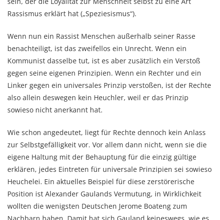
sein, der die Loyalität zur Menschheit selbst zu eine Art
Rassismus erklärt hat („Speziesismus“).
Wenn nun ein Rassist Menschen außerhalb seiner Rasse
benachteiligt, ist das zweifellos ein Unrecht. Wenn ein
Kommunist dasselbe tut, ist es aber zusätzlich ein Verstoß
gegen seine eigenen Prinzipien. Wenn ein Rechter und ein
Linker gegen ein universales Prinzip verstoßen, ist der Rechte
also allein deswegen kein Heuchler, weil er das Prinzip
sowieso nicht anerkannt hat.
Wie schon angedeutet, liegt für Rechte dennoch kein Anlass
zur Selbstgefälligkeit vor. Vor allem dann nicht, wenn sie die
eigene Haltung mit der Behauptung für die einzig gültige
erklären, jedes Eintreten für universale Prinzipien sei sowieso
Heuchelei. Ein aktuelles Beispiel für diese zerstörerische
Position ist Alexander Gaulands Vermutung, in Wirklichkeit
wollten die wenigsten Deutschen Jerome Boateng zum
Nachbarn haben. Damit hat sich Gauland keineswegs, wie es