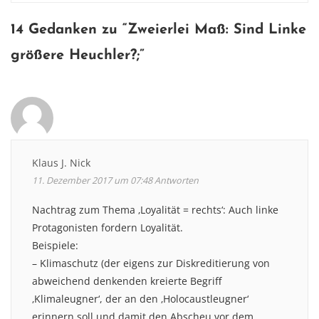
navigation
14 Gedanken zu “
Zweierlei Maß: Sind Linke
größere Heuchler?
;”
Klaus J. Nick
11. Dezember 2017 um 07:48
Antworten
Nachtrag zum Thema ‚Loyalität = rechts‘: Auch linke
Protagonisten fordern Loyalität.
Beispiele:
– Klimaschutz (der eigens zur Diskreditierung von
abweichend denkenden kreierte Begriff
‚Klimaleugner‘, der an den ‚Holocaustleugner‘
erinnern soll und damit den Abscheu vor dem