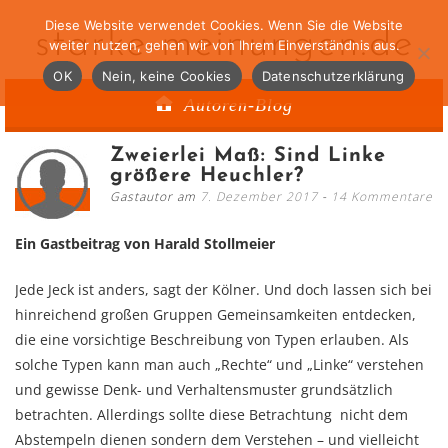
Diese Website verwendet Cookies. Wenn Sie die Website
starke-meinungen.de
weiter nutzen, gehen wir von Ihrem Einverständnis aus.
OK
Nein, keine Cookies
Datenschutzerklärung
Autoren-Blog
Zweierlei Maß: Sind Linke
größere Heuchler?
Gastautor am
7. Dezember 2017
14 Kommentare
Ein Gastbeitrag von Harald Stollmeier
Jede Jeck ist anders, sagt der Kölner. Und doch lassen sich bei
hinreichend großen Gruppen Gemeinsamkeiten entdecken,
die eine vorsichtige Beschreibung von Typen erlauben. Als
solche Typen kann man auch „Rechte“ und „Linke“ verstehen
und gewisse Denk- und Verhaltensmuster grundsätzlich
betrachten. Allerdings sollte diese Betrachtung nicht dem
Abstempeln dienen sondern dem Verstehen – und vielleicht