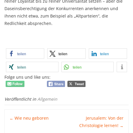
reiner Loyalität bis zu reiner Universalität setzen – aber die
Daseinsberechtigung der Konkurrenten anerkennen und
ihnen nicht etwa, zum Beispiel als „Altparteien“, die
Redlichkeit absprechen.
teilen
teilen
teilen
teilen
teilen
Folge uns und like uns:
Veröffentlicht in
Allgemein
Post
Wie neu geboren
Jerusalem: Von der
←
Christologie lernen!
→