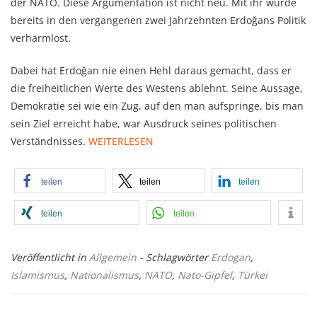
der NATO. Diese Argumentation ist nicht neu. Mit ihr wurde
bereits in den vergangenen zwei Jahrzehnten Erdoğans Politik
verharmlost.
Dabei hat Erdoğan nie einen Hehl daraus gemacht, dass er
die freiheitlichen Werte des Westens ablehnt. Seine Aussage,
Demokratie sei wie ein Zug, auf den man aufspringe, bis man
sein Ziel erreicht habe, war Ausdruck seines politischen
Verständnisses.
WEITERLESEN
teilen
teilen
teilen
teilen
teilen
Veröffentlicht in
Allgemein
- Schlagwörter
Erdogan
,
Islamismus
,
Nationalismus
,
NATO
,
Nato-Gipfel
,
Türkei