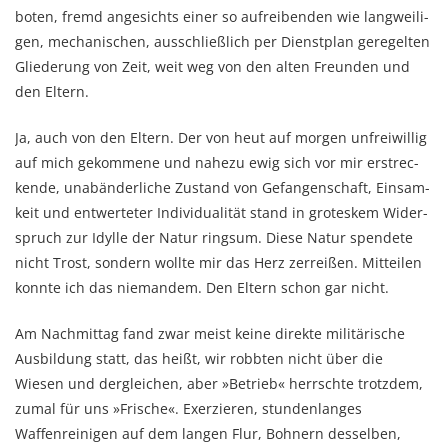
boten, fremd angesichts einer so aufreibenden wie langweili­
gen, mechani­schen, aus­schließlich per Dienstplan geregelten
Gliederung von Zeit, weit weg von den alten Freun­den und
den Eltern.
Ja, auch von den Eltern. Der von heut auf morgen unfrei­willig
auf mich gekommene und nahe­zu ewig sich vor mir er­strec­
kende, unab­änderliche Zustand von Gefan­genschaft, Ein­sam­
keit und entwerteter Indi­vi­dua­­lität stand in groteskem Wider­
spruch zur Idylle der Natur rings­um. Diese Natur spen­dete
nicht Trost, sondern wollte mir das Herz zer­­reißen. Mit­tei­len
konnte ich das nie­mandem. Den Eltern schon gar nicht.
Am Nachmittag fand zwar meist keine direkte militärische
Ausbildung statt, das heißt, wir robb­ten nicht über die
Wiesen und dergleichen, aber »Betrieb« herrschte trotzdem,
zumal für uns »Frische«. Exerzieren, stundenlanges
Waffenreinigen auf dem langen Flur, Bohnern des­sel­ben,