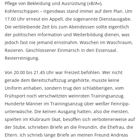
Pflege von Bekleidung und Ausrüstung (»B/A«),
Kohlenschippen – irgendwas stand immer auf dem Plan. Um
17.00 Uhr erneut ein Appell, die sogenannte Dienstausgabe.
Die verbleibende Zeit bis zum Abendessen sollte eigentlich
der politischen Information und Weiterbildung dienen, was
jedoch fast nie jemand ernstnahm. Waschen im Waschraum,
Rasieren. Geschlossener Ein­marsch in den Essensaal.
Revierrei­ni­gung.
Von 20.00 bis 21.45 Uhr war Freizeit befohlen. Wer nicht
gerade dem Bereitschaftszug angehörte, musste keine
Uniform anhaben, sondern trug den schlabberigen, vom
Frühsport noch verschwitzten weinroten Trainingsanzug.
Hunderte Männer im Trainingsanzug über weißer Feinripp­
unter­wäsche. Die keinen Aus­gang hatten, also die mei­sten,
spielten im Klubraum Skat, besoffen sich verbote­ner­weise auf
der Stube, schrieben Briefe an die Freundin, die Ehefrau, die
Eltern. Ich schrieb lange Briefe an mei­nen Freund Andreas