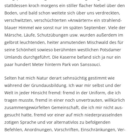
stattdessen kroch mor­gens ein stiller flacher Nebel über den
Boden, und bald schon weitete sich über uns ver­dreck­ten,
verschwitzten, verschüch­ter­ten »Anwärtern« ein strah­lend­
blauer Himmel wie sonst nur im späten September. Viele der
Mär­sche, Läufe, Schutz­übungen usw. wurden außer­dem im
gelb­rot leuch­tenden, heiter anmutenden Misch­wald des für
seine Schönheit sowieso berühmten west­lichen Potsdamer
Umlands durch­ge­führt. Die Kaserne befand sich ja nur ein
paar hundert Meter hin­term Park von Sanssouci.
Selten hat mich Natur derart sehn­süch­tig gestimmt wie
während der Grund­aus­bildung. Ich war mir selbst und der
Welt in jeder Hinsicht fremd: fremd in der Uni­form, die ich
tragen musste, fremd in einer noch unvertrauten, willkürlich
zu­sammengewürfelten Ge­mein­schaft, die ich mir nicht aus­
gesucht hatte, fremd vor einer auf mich nieder­prasselnden
zoti­gen Spra­­che und vor alternativ­los zu befol­genden
Befehlen, Anord­nungen, Vorschriften, Ein­schrän­kun­gen, Ver­