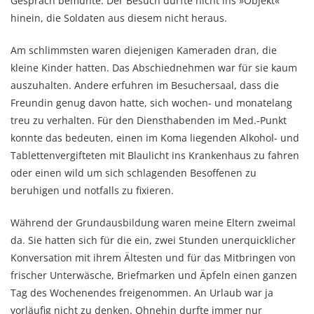
Gespräch bemühte. Der Besuch durfte nicht ins »Objekt«
hinein, die Soldaten aus diesem nicht heraus.
Am schlimmsten waren diejenigen Kameraden dran, die
kleine Kinder hatten. Das Abschied­nehmen war für sie kaum
auszuhalten. Andere erfuhren im Besuchersaal, dass die
Freun­din genug davon hatte, sich wochen- und monatelang
treu zu verhalten. Für den Diensthabenden im Med.-Punkt
konnte das bedeuten, einen im Koma liegenden Alkohol- und
Tabletten­vergif­te­ten mit Blaulicht ins Krankenhaus zu fahren
oder einen wild um sich schla­gen­den Besoffenen zu
beruhigen und notfalls zu fixieren.
Während der Grund­aus­bil­dung waren meine Eltern zweimal
da. Sie hatten sich für die ein, zwei Stunden unerquick­licher
Konversation mit ihrem Ältesten und für das Mitbringen von
frischer Unterwäsche, Briefmarken und Äpfeln einen ganzen
Tag des Wochenendes freigenom­men. An Urlaub war ja
vorläufig nicht zu denken. Ohnehin durfte immer nur