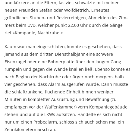
und kürzere an die Eltern, las viel, schwatzte mit mei­nen
neuen Freunden Stefan oder Wolf­dietrich. Erneutes
gründliches Stuben- und Revierreini­gen, Abmel­den des Zim­
mers beim UvD, welcher punkt 22.00 Uhr durch die Gänge
rief »Kom­panie, Nachtruhe!«
Kaum war man eingeschlafen, konnte es geschehen, dass
jemand aus dem dritten Diensthalbjahr eine schwere
Eisenkugel oder eine Bohnerplatte über den langen Gang
rumpeln und gegen die Wände knallen ließ. Ebenso konnte es
nach Beginn der Nachtruhe oder ärger noch morgens halb
vier geschehen, dass Alarm aus­gerufen wurde. Dann musste
die schlaftrun­kene, fluchende Einheit binnen weniger
Minuten in kompletter Aus­rüstung und Bewaffnung (zu
empfangen vor der Waffenkammer) vorm Kompanie­gebäude
stehen und auf die LKWs aufsitzen. Handelte es sich nicht
nur um einen Probealarm, schloss sich auch schon mal ein
Zehnkilometer­marsch an.