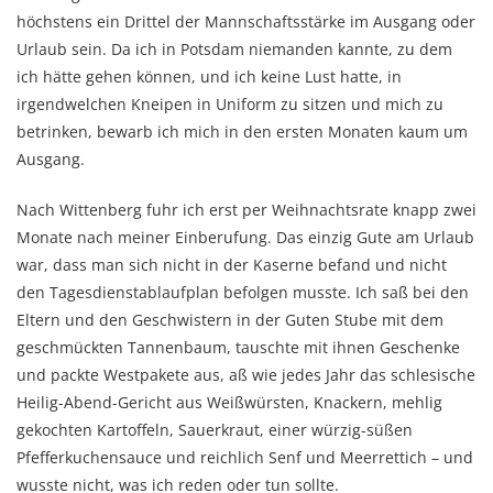
höchstens ein Drittel der Mann­schafts­stärke im Ausgang oder
Urlaub sein. Da ich in Potsdam niemanden kannte, zu dem
ich hätte gehen können, und ich keine Lust hatte, in
irgendwelchen Kneipen in Uniform zu sitzen und mich zu
betrinken, be­warb ich mich in den ersten Monaten kaum um
Ausgang.
Nach Wittenberg fuhr ich erst per Weih­nachtsrate knapp zwei
Monate nach meiner Ein­berufung. Das einzig Gute am Urlaub
war, dass man sich nicht in der Kaserne befand und nicht
den Tagesdienstablaufplan befolgen musste. Ich saß bei den
Eltern und den Ge­schwistern in der Guten Stube mit dem
geschmückten Tannenbaum, tauschte mit ihnen Geschenke
und packte Westpakete aus, aß wie jedes Jahr das schle­sische
Heilig-Abend-Gericht aus Weißwürsten, Knackern, mehlig
gekochten Kartoffeln, Sauer­kraut, einer würzig-süßen
Pfefferkuchensauce und reichlich Senf und Meerrettich – und
wusste nicht, was ich reden oder tun sollte.