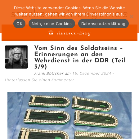
Diese Website verwendet Cookies. Wenn Sie die Website
starke-meinungen.de
weiter nutzen, gehen wir von Ihrem Einverständnis aus.
OK
Nein, keine Cookies
Datenschutzerklärung
Autoren-Blog
Vom Sinn des Soldatseins –
Erinnerungen an den
Wehrdienst in der DDR (Teil
3/9)
Frank Böttcher am
15. Dezember 2024
Hinterlassen Sie einen Kommentar