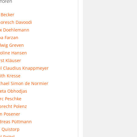
toren
l Becker
horesch Davoodi
x Doehlemann
ba Farzan
dwig Greven
koline Hansen
st Kläuser
el Claudius Knappmeyer
ith Kresse
chael Simon de Normier
feta Obhodjas
rc Peschke
precht Polenz
an Posener
dreas Püttmann
 Quistorp
l Reitel