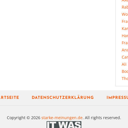
Rab
Wo
Fr
Ka
Ha
Fr
An
Ca
Ali
Bo
Th
ARTSEITE
DATENSCHUTZERKLÄRUNG
IMPRESS
Copyright © 2026
starke-meinungen.de
. All rights reserved.