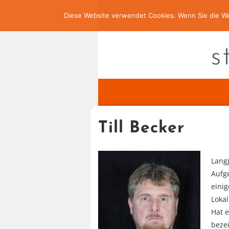
Diese Website verwendet Cookies. Wenn Sie die We
s
Till Becker
Langj
Aufge
einig
Loka
Hat e
beze