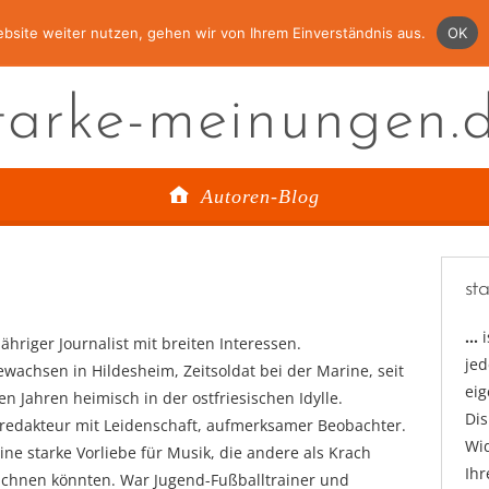
bsite weiter nutzen, gehen wir von Ihrem Einverständnis aus.
OK
tarke-meinungen.
Autoren-Blog
st
…
ähriger Journalist mit breiten Interessen.
jed
wachsen in Hildesheim, Zeitsoldat bei der Marine, seit
ei
en Jahren heimisch in der ostfriesischen Idylle.
Di
lredakteur mit Leidenschaft, aufmerksamer Beobachter.
Wid
ine starke Vorliebe für Musik, die andere als Krach
Ihr
ichnen könnten. War Jugend-Fußballtrainer und