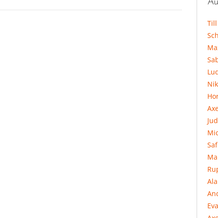
Au
Til
Sc
Ma
Sa
Lu
Ni
Hor
Ax
Jud
Mi
Sa
Ma
Ru
Al
An
Eva
Axe