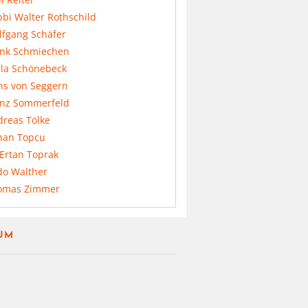
bi Walter Rothschild
lfgang Schäfer
ank Schmiechen
rla Schönebeck
ns von Seggern
anz Sommerfeld
dreas Tölke
nan Topcu
 Ertan Toprak
do Walther
omas Zimmer
UM